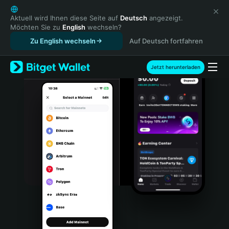
English
日本語
Aktuell wird Ihnen diese Seite auf
Deutsch
angezeigt.
Möchten Sie zu
English
wechseln?
Tiếng Việt
Zu English wechseln
Auf Deutsch fortfahren
Русский
Español (Latinoamérica)
Türkçe
Jetzt herunterladen
Italiano
Français
Deutsch
简体中文
繁體中文
Português (Portugal)
Bahasa Indonesia
ภาษาไทย
हिन्दी
বাংলা
Español
Português (Brasil)
Español (Argentina)