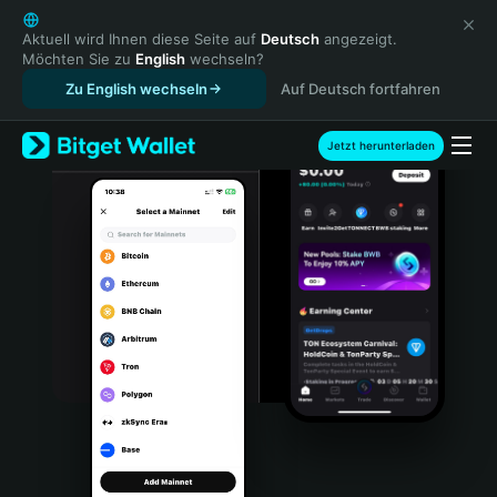
English
日本語
Aktuell wird Ihnen diese Seite auf
Deutsch
angezeigt.
Möchten Sie zu
English
wechseln?
Tiếng Việt
Zu English wechseln
Auf Deutsch fortfahren
Русский
Español (Latinoamérica)
Türkçe
Jetzt herunterladen
Italiano
Français
Deutsch
简体中文
繁體中文
Português (Portugal)
Bahasa Indonesia
ภาษาไทย
हिन्दी
বাংলা
Español
Português (Brasil)
Español (Argentina)