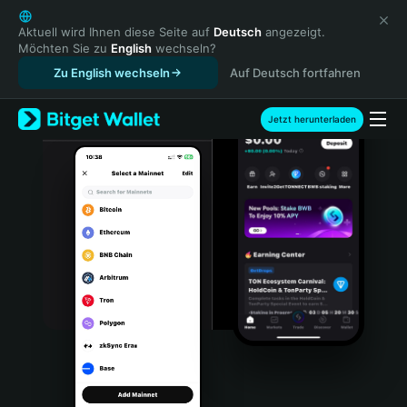
English
日本語
Aktuell wird Ihnen diese Seite auf
Deutsch
angezeigt.
Möchten Sie zu
English
wechseln?
Tiếng Việt
Zu English wechseln
Auf Deutsch fortfahren
Русский
Español (Latinoamérica)
Türkçe
Jetzt herunterladen
Italiano
Français
Deutsch
简体中文
繁體中文
Português (Portugal)
Bahasa Indonesia
ภาษาไทย
हिन्दी
বাংলা
Español
Português (Brasil)
Español (Argentina)