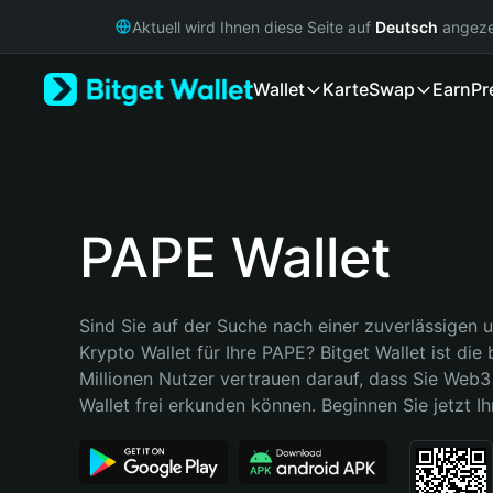
English
Aktuell wird Ihnen diese Seite auf
Deutsch
angeze
日本語
Tiếng Việt
Wallet
Karte
Swap
Earn
Pr
Русский
Español (Latinoamérica)
Türkçe
Italiano
Français
Deutsch
PAPE Wallet
简体中文
繁體中文
Português (Portugal)
Sind Sie auf der Suche nach einer zuverlässigen u
Bahasa Indonesia
Krypto Wallet für Ihre PAPE? Bitget Wallet ist die 
ภาษาไทย
Millionen Nutzer vertrauen darauf, dass Sie Web3 
हिन्दी
Wallet frei erkunden können. Beginnen Sie jetzt Ih
বাংলা
Español
Português (Brasil)
Español (Argentina)