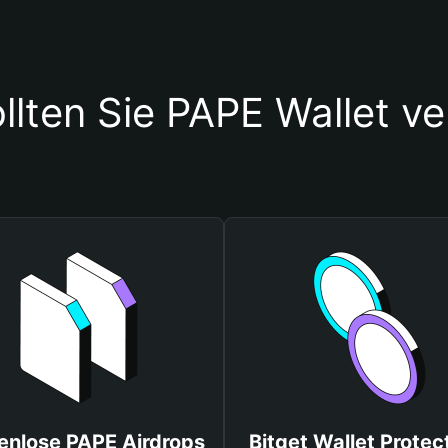
llten Sie PAPE Wallet v
enlose PAPE Airdrops
Bitget Wallet Protec