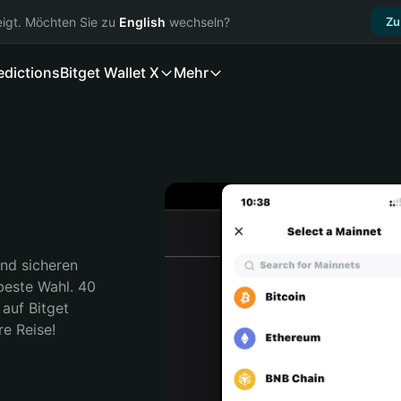
igt. Möchten Sie zu
English
wechseln?
Zu
edictions
Bitget Wallet X
Mehr
nd sicheren 
beste Wahl. 40 
auf Bitget 
re Reise!