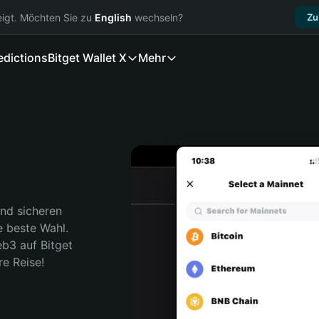
igt. Möchten Sie zu
English
wechseln?
Zu
edictions
Bitget Wallet X
Mehr
nd sicheren 
e beste Wahl. 
b3 auf Bitget 
re Reise!