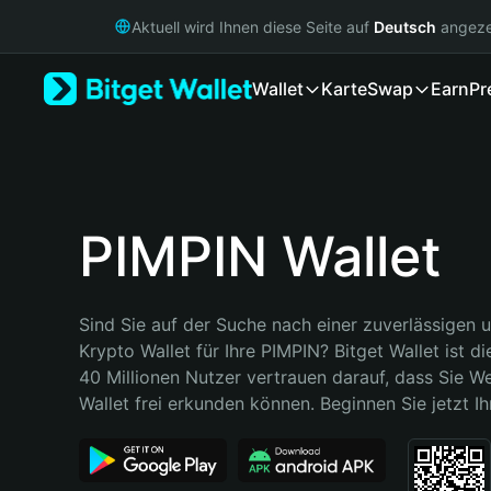
English
Aktuell wird Ihnen diese Seite auf
Deutsch
angeze
日本語
Tiếng Việt
Wallet
Karte
Swap
Earn
Pr
Русский
Español (Latinoamérica)
Türkçe
Italiano
Français
Deutsch
PIMPIN Wallet
简体中文
繁體中文
Português (Portugal)
Sind Sie auf der Suche nach einer zuverlässigen u
Bahasa Indonesia
Krypto Wallet für Ihre PIMPIN? Bitget Wallet ist di
ภาษาไทย
40 Millionen Nutzer vertrauen darauf, dass Sie We
हिन्दी
Wallet frei erkunden können. Beginnen Sie jetzt Ih
বাংলা
Español
Português (Brasil)
Español (Argentina)