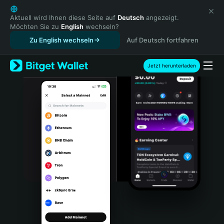
English
日本語
Aktuell wird Ihnen diese Seite auf
Deutsch
angezeigt.
Möchten Sie zu
English
wechseln?
Tiếng Việt
Zu English wechseln
Auf Deutsch fortfahren
Русский
Español (Latinoamérica)
Türkçe
Jetzt herunterladen
Italiano
Français
Deutsch
简体中文
繁體中文
Português (Portugal)
Bahasa Indonesia
ภาษาไทย
हिन्दी
বাংলা
Español
Português (Brasil)
Español (Argentina)