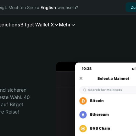
igt. Möchten Sie zu
English
wechseln?
Zu
edictions
Bitget Wallet X
Mehr
nd sicheren 
este Wahl. 40 
auf Bitget 
re Reise!