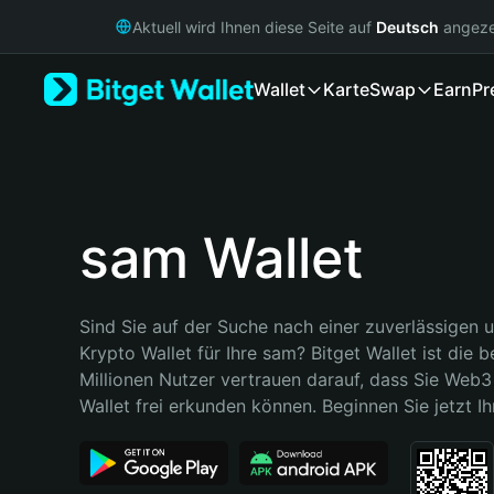
English
Aktuell wird Ihnen diese Seite auf
Deutsch
angeze
日本語
Tiếng Việt
Wallet
Karte
Swap
Earn
Pr
Русский
Español (Latinoamérica)
Türkçe
Italiano
Français
Deutsch
sam Wallet
简体中文
繁體中文
Português (Portugal)
Sind Sie auf der Suche nach einer zuverlässigen u
Bahasa Indonesia
Krypto Wallet für Ihre sam? Bitget Wallet ist die b
ภาษาไทย
Millionen Nutzer vertrauen darauf, dass Sie Web3 
हिन्दी
Wallet frei erkunden können. Beginnen Sie jetzt Ih
বাংলা
Español
Português (Brasil)
Español (Argentina)