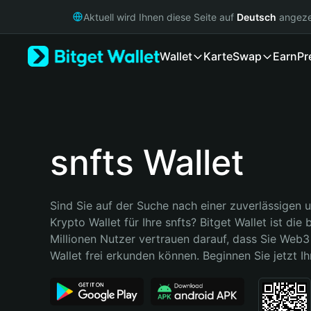
English
Aktuell wird Ihnen diese Seite auf
Deutsch
angeze
日本語
Tiếng Việt
Wallet
Karte
Swap
Earn
Pr
Русский
Español (Latinoamérica)
Türkçe
Italiano
Français
Deutsch
snfts Wallet
简体中文
繁體中文
Português (Portugal)
Sind Sie auf der Suche nach einer zuverlässigen u
Bahasa Indonesia
Krypto Wallet für Ihre snfts? Bitget Wallet ist die 
ภาษาไทย
Millionen Nutzer vertrauen darauf, dass Sie Web3 
हिन्दी
Wallet frei erkunden können. Beginnen Sie jetzt Ih
বাংলা
Español
Português (Brasil)
Español (Argentina)