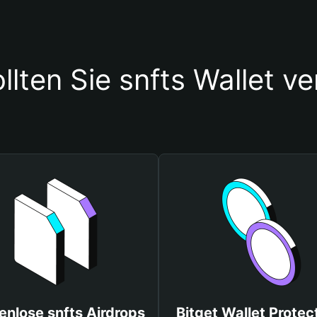
lten Sie snfts Wallet 
enlose snfts Airdrops
Bitget Wallet Protec