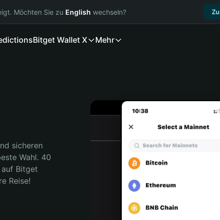
igt. Möchten Sie zu
English
wechseln?
Zu
edictions
Bitget Wallet X
Mehr
nd sicheren 
beste Wahl. 40 
auf Bitget 
re Reise!