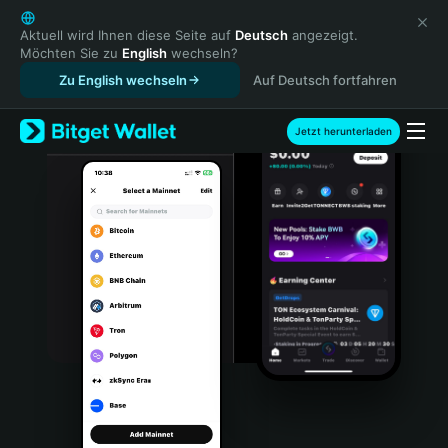
English
日本語
Aktuell wird Ihnen diese Seite auf
Deutsch
angezeigt.
Möchten Sie zu
English
wechseln?
Tiếng Việt
Zu English wechseln
Auf Deutsch fortfahren
Русский
Español (Latinoamérica)
Türkçe
Jetzt herunterladen
Italiano
Français
Deutsch
简体中文
繁體中文
Português (Portugal)
Bahasa Indonesia
ภาษาไทย
हिन्दी
বাংলা
Español
Português (Brasil)
Español (Argentina)