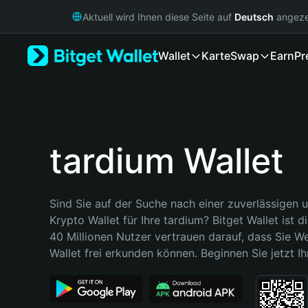
English
Aktuell wird Ihnen diese Seite auf
Deutsch
angeze
日本語
Tiếng Việt
Wallet
Karte
Swap
Earn
Pr
Русский
Español (Latinoamérica)
Türkçe
Italiano
Français
Deutsch
tardium Wallet
简体中文
繁體中文
Português (Portugal)
Sind Sie auf der Suche nach einer zuverlässigen u
Bahasa Indonesia
Krypto Wallet für Ihre tardium? Bitget Wallet ist di
ภาษาไทย
40 Millionen Nutzer vertrauen darauf, dass Sie We
हिन्दी
Wallet frei erkunden können. Beginnen Sie jetzt Ih
বাংলা
Español
Português (Brasil)
Español (Argentina)