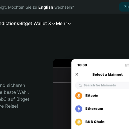
igt. Möchten Sie zu
English
wechseln?
Zu
edictions
Bitget Wallet X
Mehr
nd sicheren 
e beste Wahl. 
b3 auf Bitget 
re Reise!