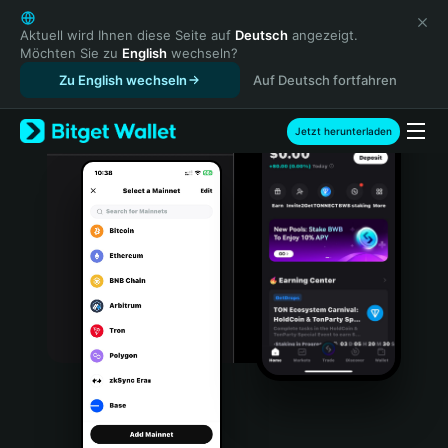
English
日本語
Aktuell wird Ihnen diese Seite auf
Deutsch
angezeigt.
Möchten Sie zu
English
wechseln?
Tiếng Việt
Zu English wechseln
Auf Deutsch fortfahren
Русский
Español (Latinoamérica)
Türkçe
Jetzt herunterladen
Italiano
Français
Deutsch
简体中文
繁體中文
Português (Portugal)
Bahasa Indonesia
ภาษาไทย
हिन्दी
বাংলা
Español
Português (Brasil)
Español (Argentina)