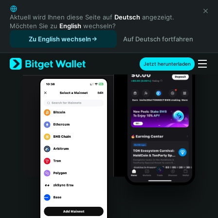
English
日本語
Aktuell wird Ihnen diese Seite auf
Deutsch
angezeigt.
Möchten Sie zu
English
wechseln?
Tiếng Việt
Zu English wechseln
Auf Deutsch fortfahren
Русский
Español (Latinoamérica)
Türkçe
Jetzt herunterladen
Italiano
Français
Deutsch
简体中文
繁體中文
Português (Portugal)
Bahasa Indonesia
ภาษาไทย
हिन्दी
বাংলা
Español
Português (Brasil)
Español (Argentina)