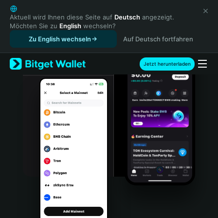
English
日本語
Aktuell wird Ihnen diese Seite auf
Deutsch
angezeigt.
Möchten Sie zu
English
wechseln?
Tiếng Việt
Zu English wechseln
Auf Deutsch fortfahren
Русский
Español (Latinoamérica)
Türkçe
Jetzt herunterladen
Italiano
Français
Deutsch
简体中文
繁體中文
Português (Portugal)
Bahasa Indonesia
ภาษาไทย
हिन्दी
বাংলা
Español
Português (Brasil)
Español (Argentina)