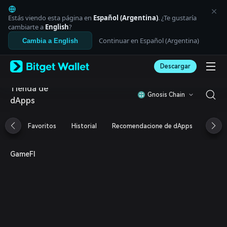
English
日本語
Estás viendo esta página en
Español (Argentina)
. ¿Te gustaría
Tiếng Việt
cambiarte a
English
?
Русский
Continuar en Español (Argentina)
Cambia a English
Español (Latinoamérica)
Türkçe
Descargar
Italiano
Français
Tienda de
Deutsch
Gnosis Chain
dApps
简体中文
繁體中文
Português (Portugal)
Favoritos
Historial
Recomendacione de dApps
Airdr
Bahasa Indonesia
ภาษาไทย
العربية
GameFI
हिन्दी
বাংলা
Español
Português (Brasil)
Español (Argentina)