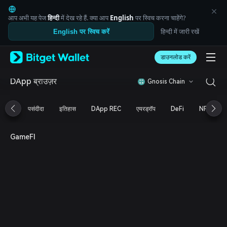
English
日本語
आप अभी यह पेज
हिन्दी
में देख रहे हैं. क्या आप
English
पर स्विच करना चाहेंगे?
Tiếng Việt
हिन्दी में जारी रखें
English पर स्विच करें
Русский
Español (Latinoamérica)
Türkçe
डाउनलोड करें
Italiano
Français
DApp ब्राउज़र
Gnosis Chain
Deutsch
简体中文
पसंदीदा
इतिहास
DApp REC
एयरड्रॉप
DeFi
NFT
繁體中文
Português (Portugal)
Bahasa Indonesia
GameFI
ภาษาไทย
العربية
हिन्दी
বাংলা
Español
Português (Brasil)
Español (Argentina)