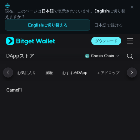
English
日本語
現在、このページは
日本語
で表示されています。
English
に切り替
Tiếng Việt
えますか？
Русский
日本語で続ける
Englishに切り替える
Español (Latinoamérica)
Türkçe
ダウンロード
Italiano
Français
Deutsch
DAppストア
Gnosis Chain
简体中文
繁體中文
お気に入り
履歴
おすすめDApp
エアドロップ
DeFi
Português (Portugal)
Bahasa Indonesia
ภาษาไทย
GameFI
العربية
हिन्दी
বাংলা
Español
Português (Brasil)
Español (Argentina)