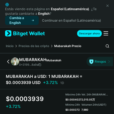
English
日本語
Estás viendo esta página en
Español (Latinoamérica)
. ¿Te
gustaría cambiarte a
English
?
Tiếng Việt
Cambia a
Continuar en Español (Latinoamérica)
Русский
English
Español (Latinoamérica)
Türkçe
Descargar ahora
Italiano
Français
Inicio
Precios de las cripto
Mubarakah
Precio
Deutsch
简体中文
MUBARAKAH
Mubarakah
Riesgos
繁體中文
0x3199...8a9a
Português (Portugal)
Bahasa Indonesia
MUBARAKAH a USD:
1 MUBARAKAH =
ภาษาไทย
$0.0003939 USD
+3.72%
1D
हिन्दी
বাংলা
Máximo 24h
Vol. 24h (MUBARAKAH)
$
0.0003939
Español
$
0.0004027
2,015.05万
Mínimo 24h
Volumen 24h
(USDT)
+3.72%
Português (Brasil)
$
0.000372
7,980
Español (Argentina)