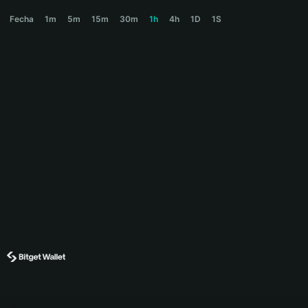
MUBARAKAH Price Chart
Fecha
1m
5m
15m
30m
1h
4h
1D
1S