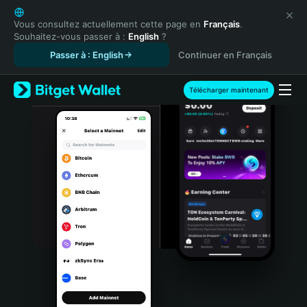
English
日本語
Vous consultez actuellement cette page en
Français
.
Souhaitez-vous passer à :
English
?
Tiếng Việt
Passer à : English
Continuer en Français
Русский
Español (Latinoamérica)
Türkçe
Télécharger maintenant
Italiano
Français
Deutsch
简体中文
繁體中文
Português (Portugal)
Bahasa Indonesia
ภาษาไทย
हिन्दी
বাংলা
Español
Português (Brasil)
Español (Argentina)