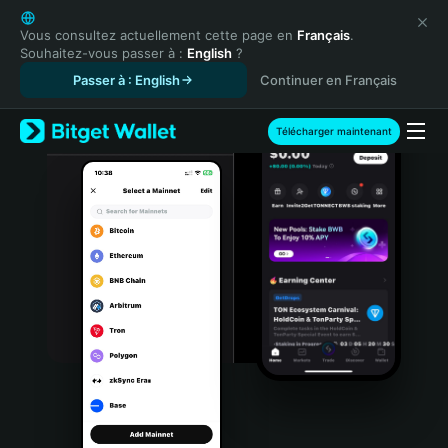
English
日本語
Vous consultez actuellement cette page en
Français
.
Souhaitez-vous passer à :
English
?
Tiếng Việt
Passer à : English
Continuer en Français
Русский
Español (Latinoamérica)
Türkçe
Télécharger maintenant
Italiano
Français
Deutsch
简体中文
繁體中文
Português (Portugal)
Bahasa Indonesia
ภาษาไทย
हिन्दी
বাংলা
Español
Português (Brasil)
Español (Argentina)