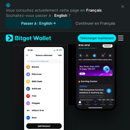
English
日本語
Vous consultez actuellement cette page en
Français
.
Souhaitez-vous passer à :
English
?
Tiếng Việt
Passer à : English
Continuer en Français
Русский
Español (Latinoamérica)
Türkçe
Télécharger maintenant
Italiano
Français
Deutsch
简体中文
繁體中文
Português (Portugal)
Bahasa Indonesia
ภาษาไทย
हिन्दी
বাংলা
Español
Português (Brasil)
Español (Argentina)