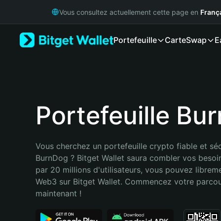
English
Vous consultez actuellement cette page en
Franç
日本語
Tiếng Việt
Portefeuille
Carte
Swap
E
Русский
Español (Latinoamérica)
Türkçe
Italiano
Français
Deutsch
Portefeuille Bu
简体中文
繁體中文
Português (Portugal)
Vous cherchez un portefeuille crypto fiable et séc
Bahasa Indonesia
BurnDog ? Bitget Wallet saura combler vos besoi
ภาษาไทย
par 20 millions d'utilisateurs, vous pouvez libreme
हिन्दी
Web3 sur Bitget Wallet. Commencez votre parcou
বাংলা
maintenant !
Español
Português (Brasil)
Español (Argentina)