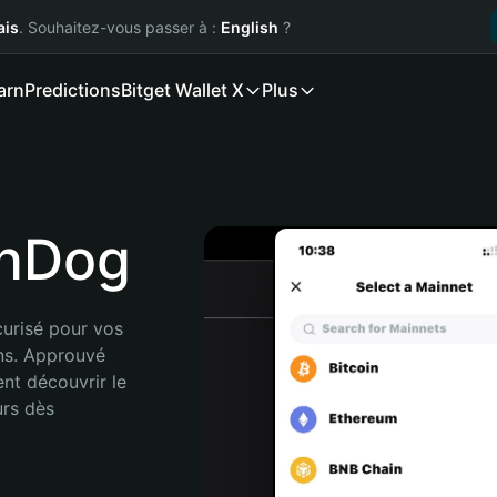
ais
. Souhaitez-vous passer à :
English
?
arn
Predictions
Bitget Wallet X
Plus
rnDog
urisé pour vos 
ns. Approuvé 
nt découvrir le 
rs dès 