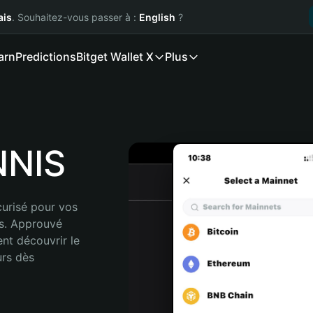
ais
. Souhaitez-vous passer à :
English
?
arn
Predictions
Bitget Wallet X
Plus
NNIS
urisé pour vos 
s. Approuvé 
nt découvrir le 
rs dès 