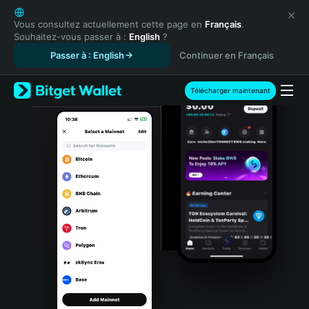
English
日本語
Vous consultez actuellement cette page en
Français
.
Souhaitez-vous passer à :
English
?
Tiếng Việt
Passer à : English
Continuer en Français
Русский
Español (Latinoamérica)
Türkçe
Télécharger maintenant
Italiano
Français
Deutsch
简体中文
繁體中文
Português (Portugal)
Bahasa Indonesia
ภาษาไทย
हिन्दी
বাংলা
Español
Português (Brasil)
Español (Argentina)