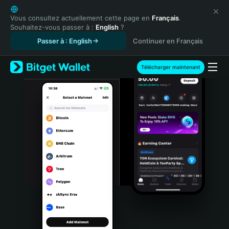
English
日本語
Vous consultez actuellement cette page en
Français
.
Souhaitez-vous passer à :
English
?
Tiếng Việt
Passer à : English
Continuer en Français
Русский
Español (Latinoamérica)
Türkçe
Télécharger maintenant
Italiano
Français
Deutsch
简体中文
繁體中文
Português (Portugal)
Bahasa Indonesia
ภาษาไทย
हिन्दी
বাংলা
Español
Português (Brasil)
Español (Argentina)