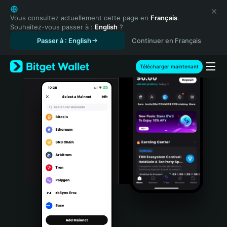
English
日本語
Vous consultez actuellement cette page en
Français
.
Souhaitez-vous passer à :
English
?
Tiếng Việt
Passer à : English
Continuer en Français
Русский
Español (Latinoamérica)
Türkçe
Télécharger maintenant
Italiano
Français
Deutsch
简体中文
繁體中文
Português (Portugal)
Bahasa Indonesia
ภาษาไทย
हिन्दी
বাংলা
Español
Português (Brasil)
Español (Argentina)