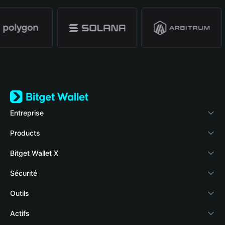
Entreprise
À propos de Bitget Wallet
Products
Blog
Crypto Card
Bitget Wallet X
Academy
Stablecoin Earn
Développeurs
Sécurité
Actualités crypto
Payfi Crypto
Connecter votre portefeuille
Fonds de protection
Outils
Centre d'aide
Crypto Swap API
Bitget Wallet Pay
Technologie de sécurité
Acheter des cryptos
Actifs