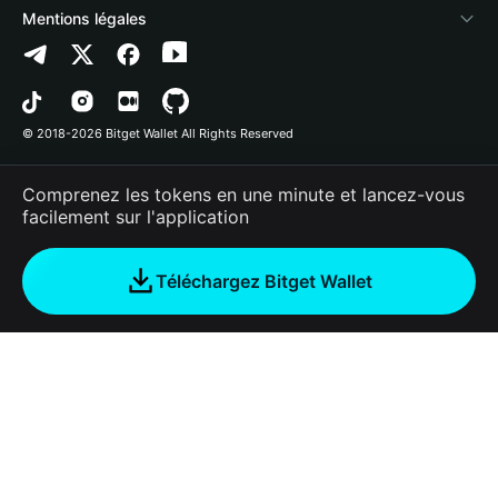
Nous contacter
Altcoin Season Index
Lister un projet
Détection de l'autorisation
Arbitrum
Mentions légales
Ressources de la marque
Prediction Markets
Détection du contrat
Avalanche
Politique de confidentialité
Emploi
DApp
Transfert par lots
Bitcoin
Accord d'utilisation
© 2018-2026 Bitget Wallet All Rights Reserved
Vérification du canal officiel
Trade
BNB Chain
Risk Disclosure
Comprenez les tokens en une minute et lancez-vous
RWA
Polygon
facilement sur l'application
How to Buy Crypto
Téléchargez Bitget Wallet