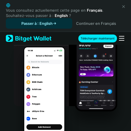
English
日本語
Vous consultez actuellement cette page en
Français
.
Souhaitez-vous passer à :
English
?
Tiếng Việt
Passer à : English
Continuer en Français
Русский
Español (Latinoamérica)
Türkçe
Télécharger maintenant
Italiano
Français
Deutsch
简体中文
繁體中文
Português (Portugal)
Bahasa Indonesia
ภาษาไทย
हिन्दी
বাংলা
Español
Português (Brasil)
Español (Argentina)