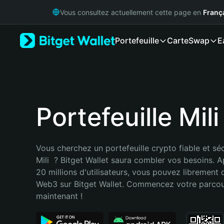
English
Vous consultez actuellement cette page en
Franç
日本語
Tiếng Việt
Portefeuille
Carte
Swap
E
Русский
Español (Latinoamérica)
Türkçe
Italiano
Français
Deutsch
Portefeuille Mili
简体中文
繁體中文
Português (Portugal)
Vous cherchez un portefeuille crypto fiable et séc
Bahasa Indonesia
Mili  ? Bitget Wallet saura combler vos besoins. A
ภาษาไทย
20 millions d'utilisateurs, vous pouvez librement d
हिन्दी
Web3 sur Bitget Wallet. Commencez votre parcou
বাংলা
maintenant !
Español
Português (Brasil)
Español (Argentina)