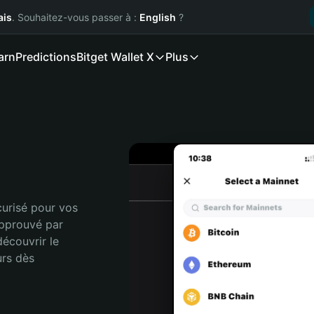
ais
. Souhaitez-vous passer à :
English
?
arn
Predictions
Bitget Wallet X
Plus
urisé pour vos 
pprouvé par 
écouvrir le 
rs dès 