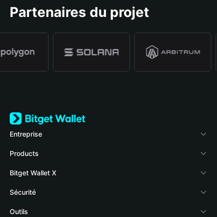
Partenaires du projet
Entreprise
À propos de Bitget Wallet
Products
Blog
Crypto Card
Bitget Wallet X
Academy
Stablecoin Earn
Développeurs
Sécurité
Actualités crypto
Payfi Crypto
Connecter votre portefeuille
Fonds de protection
Outils