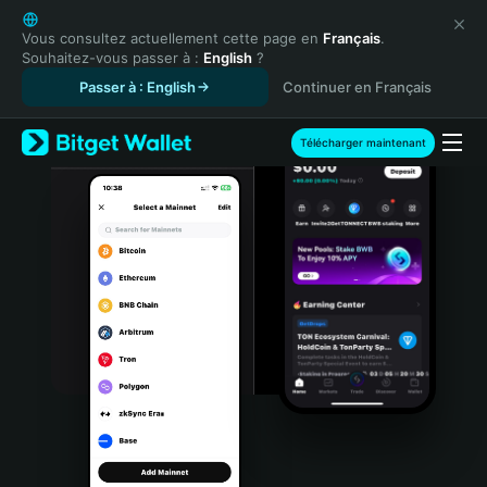
English
日本語
Vous consultez actuellement cette page en
Français
.
Souhaitez-vous passer à :
English
?
Tiếng Việt
Passer à : English
Continuer en Français
Русский
Español (Latinoamérica)
Türkçe
Télécharger maintenant
Italiano
Français
Deutsch
简体中文
繁體中文
Português (Portugal)
Bahasa Indonesia
ภาษาไทย
हिन्दी
বাংলা
Español
Português (Brasil)
Español (Argentina)