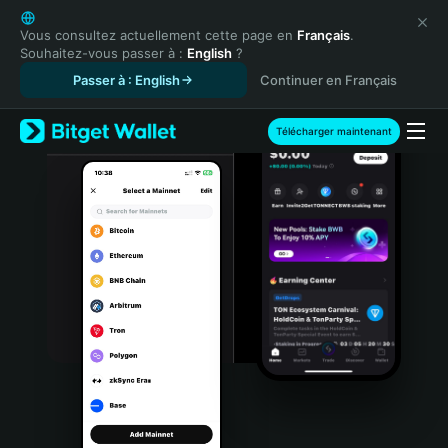
English
日本語
Vous consultez actuellement cette page en
Français
.
Souhaitez-vous passer à :
English
?
Tiếng Việt
Passer à : English
Continuer en Français
Русский
Español (Latinoamérica)
Türkçe
Télécharger maintenant
Italiano
Français
Deutsch
简体中文
繁體中文
Português (Portugal)
Bahasa Indonesia
ภาษาไทย
हिन्दी
বাংলা
Español
Português (Brasil)
Español (Argentina)