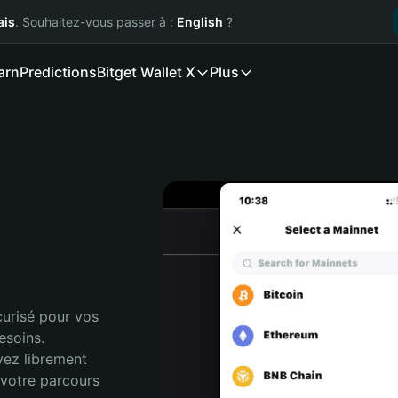
ais
. Souhaitez-vous passer à :
English
?
arn
Predictions
Bitget Wallet X
Plus
urisé pour vos 
soins. 
vez librement 
votre parcours 