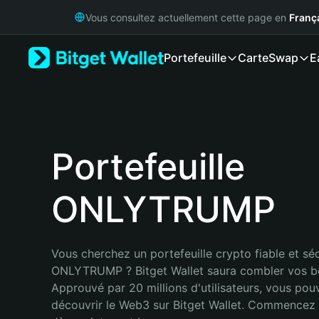
English
Vous consultez actuellement cette page en
Franç
日本語
Tiếng Việt
Portefeuille
Carte
Swap
E
Русский
Español (Latinoamérica)
Türkçe
Italiano
Français
Deutsch
Portefeuille
简体中文
繁體中文
ONLYTRUMP
Português (Portugal)
Bahasa Indonesia
ภาษาไทย
हिन्दी
Vous cherchez un portefeuille crypto fiable et séc
বাংলা
ONLYTRUMP ? Bitget Wallet saura combler vos be
Español
Approuvé par 20 millions d'utilisateurs, vous pou
Português (Brasil)
découvrir le Web3 sur Bitget Wallet. Commencez 
Español (Argentina)