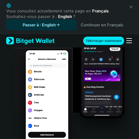
English
日本語
Vous consultez actuellement cette page en
Français
.
Souhaitez-vous passer à :
English
?
Tiếng Việt
Passer à : English
Continuer en Français
Русский
Español (Latinoamérica)
Türkçe
Télécharger maintenant
Italiano
Français
Deutsch
简体中文
繁體中文
Português (Portugal)
Bahasa Indonesia
ภาษาไทย
हिन्दी
বাংলা
Español
Português (Brasil)
Español (Argentina)