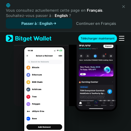
English
日本語
Vous consultez actuellement cette page en
Français
.
Souhaitez-vous passer à :
English
?
Tiếng Việt
Passer à : English
Continuer en Français
Русский
Español (Latinoamérica)
Türkçe
Télécharger maintenant
Italiano
Français
Deutsch
简体中文
繁體中文
Português (Portugal)
Bahasa Indonesia
ภาษาไทย
हिन्दी
বাংলা
Español
Português (Brasil)
Español (Argentina)