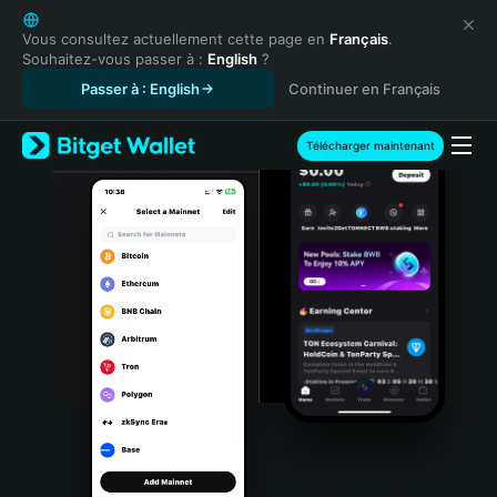
English
日本語
Vous consultez actuellement cette page en
Français
.
Souhaitez-vous passer à :
English
?
Tiếng Việt
Passer à : English
Continuer en Français
Русский
Español (Latinoamérica)
Türkçe
Télécharger maintenant
Italiano
Français
Deutsch
简体中文
繁體中文
Português (Portugal)
Bahasa Indonesia
ภาษาไทย
हिन्दी
বাংলা
Español
Português (Brasil)
Español (Argentina)