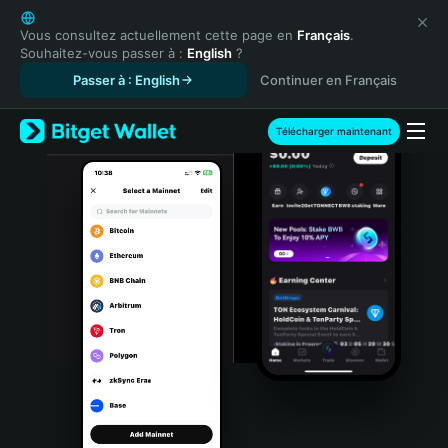
English
日本語
Vous consultez actuellement cette page en
Français
.
Souhaitez-vous passer à :
English
?
Tiếng Việt
Passer à : English
Continuer en Français
Русский
Español (Latinoamérica)
Türkçe
Télécharger maintenant
Italiano
Français
Deutsch
简体中文
繁體中文
Português (Portugal)
Bahasa Indonesia
ภาษาไทย
हिन्दी
বাংলা
Español
Português (Brasil)
Español (Argentina)