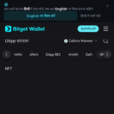
English
日本語
आप अभी यह पेज
हिन्दी
में देख रहे हैं. क्या आप
English
पर स्विच करना चाहेंगे?
Tiếng Việt
हिन्दी में जारी रखें
English पर स्विच करें
Русский
Español (Latinoamérica)
Türkçe
डाउनलोड करें
Italiano
Français
DApp ब्राउज़र
Callisto Mainnet
Deutsch
简体中文
पसंदीदा
इतिहास
DApp REC
एयरड्रॉप
DeFi
NFT
繁體中文
Português (Portugal)
Bahasa Indonesia
NFT
ภาษาไทย
العربية
हिन्दी
বাংলা
Español
Português (Brasil)
Español (Argentina)