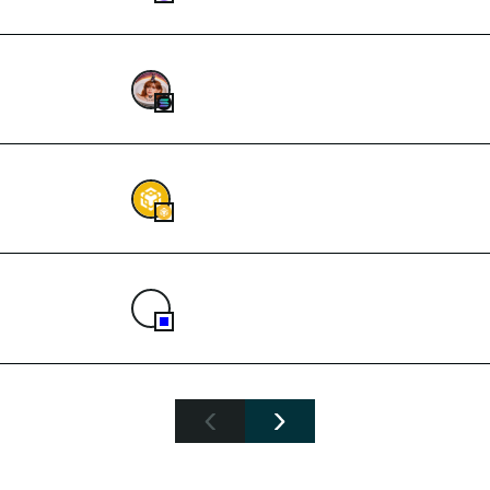
B
8,33,458.302448
SINK
0.12196166
BNB
1
9,63,987.63890913
1F916