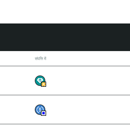
संपत्ति में
2,258.197473
USDT
2
USDC