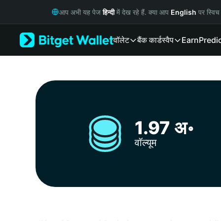
English
आप अभी यह पेज
हिन्दी
में देख रहे हैं. क्या आप
English
पर स्विच 
日本語
Tiếng Việt
वॉलेट
बैंक कार्ड
स्वैप
Earn
Predi
Русский
Español (Latinoamérica)
Türkçe
Italiano
Français
Deutsch
简体中文
1.97 अ॰
繁體中文
Português (Portugal)
वॉल्यूम
Bahasa Indonesia
ภาษาไทย
हिन्दी
বাংলা
Español
Português (Brasil)
Español (Argentina)