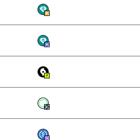
42.67682
USDT
3.437622
USDT
TY
6,04,234.78742537
CUSTODIAN
1,03,331.51488025
YBR
2.010227
USDC