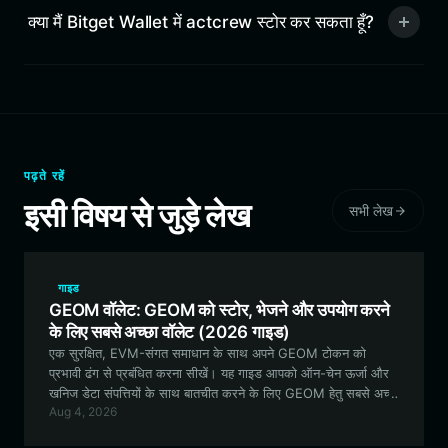
क्या मैं Bitget Wallet में actcrew स्टोर कर सकता हूँ?
पढ़ते रहें
इसी विषय से जुड़े लेख
सभी लेख
गाइड
GEOM वॉलेट: GEOM को स्टोर, भेजने और उपयोग करने
के लिए सबसे अच्छा वॉलेट (2026 गाइड)
एक सुरक्षित, EVM-संगत समाधान के साथ अपने GEOM टोकन को
प्रभावी ढंग से प्रबंधित करना सीखें। यह गाइड आपको ऑन-चेन ऊर्जा और
खनिज डेटा संपत्तियों के साथ बातचीत करने के लिए GEOM हेतु सबसे अच्छा
Aug 4, 2026
वॉलेट सेट करने के बारे में जानने के लिए आवश्यक हर चीज़ को कवर करती
है।