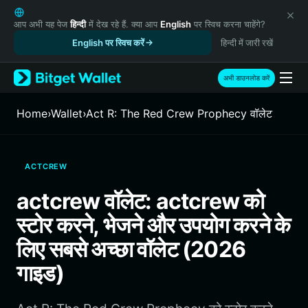
English
日本語
आप अभी यह पेज
हिन्दी
में देख रहे हैं. क्या आप
English
पर स्विच करना चाहेंगे?
Tiếng Việt
English पर स्विच करें
हिन्दी में जारी रखें
Русский
Español (Latinoamérica)
अभी डाउनलोड करें
Türkçe
Italiano
Home
›
Wallet
›
Act R: The Red Crew Prophecy वॉलेट
Français
Deutsch
简体中文
ACTCREW
繁體中文
Português (Portugal)
actcrew वॉलेट: actcrew को
Bahasa Indonesia
स्टोर करने, भेजने और उपयोग करने के
ภาษาไทย
हिन्दी
लिए सबसे अच्छा वॉलेट (2026
বাংলা
गाइड)
Español
Português (Brasil)
Español (Argentina)