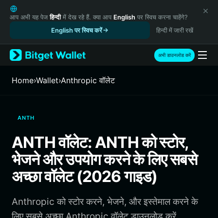
English
日本語
आप अभी यह पेज
हिन्दी
में देख रहे हैं. क्या आप
English
पर स्विच करना चाहेंगे?
Tiếng Việt
English पर स्विच करें
हिन्दी में जारी रखें
Русский
Español (Latinoamérica)
अभी डाउनलोड करें
Türkçe
Italiano
Home
›
Wallet
›
Anthropic वॉलेट
Français
Deutsch
简体中文
ANTH
繁體中文
Português (Portugal)
ANTH वॉलेट: ANTH को स्टोर,
Bahasa Indonesia
भेजने और उपयोग करने के लिए सबसे
ภาษาไทย
हिन्दी
अच्छा वॉलेट (2026 गाइड)
বাংলা
Español
Anthropic को स्टोर करने, भेजने, और इस्तेमाल करने के
Português (Brasil)
Español (Argentina)
लिए सबसे अच्छा Anthropic वॉलेट डाउनलोड करें.