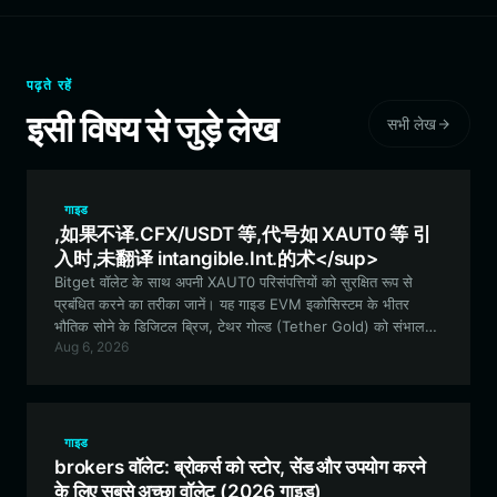
पढ़ते रहें
इसी विषय से जुड़े लेख
सभी लेख
गाइड
,如果不译.CFX/USDT 等,代号如 XAUT0 等 引
入时,未翻译 intangible.Int.的术</sup>
Bitget वॉलेट के साथ अपनी XAUT0 परिसंपत्तियों को सुरक्षित रूप से
प्रबंधित करने का तरीका जानें। यह गाइड EVM इकोसिस्टम के भीतर
भौतिक सोने के डिजिटल ब्रिज, टेथर गोल्ड (Tether Gold) को संभालने
Aug 6, 2026
की सुविधाओं, लाभों और चरण-दर-चरण प्रक्रियाओं का पता लगाती है।
गाइड
brokers वॉलेट: ब्रोकर्स को स्टोर, सेंड और उपयोग करने
के लिए सबसे अच्छा वॉलेट (2026 गाइड)