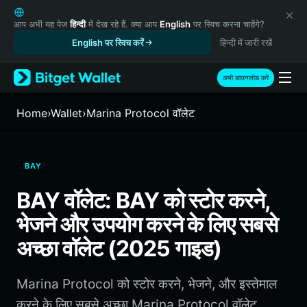
English
日本語
आप अभी यह पेज
हिन्दी
में देख रहे हैं. क्या आप
English
पर स्विच करना चाहेंगे?
Tiếng Việt
English पर स्विच करें
हिन्दी में जारी रखें
Русский
Español (Latinoamérica)
अभी डाउनलोड करें
Türkçe
Italiano
Home
›
Wallet
›
Marina Protocol वॉलेट
Français
Deutsch
简体中文
BAY
繁體中文
Português (Portugal)
BAY वॉलेट: BAY को स्टोर करने,
Bahasa Indonesia
भेजने और उपयोग करने के लिए सबसे
ภาษาไทย
हिन्दी
अच्छा वॉलेट (2025 गाइड)
বাংলা
Español
Marina Protocol को स्टोर करने, भेजने, और इस्तेमाल
Português (Brasil)
Español (Argentina)
करने के लिए सबसे अच्छा Marina Protocol वॉलेट