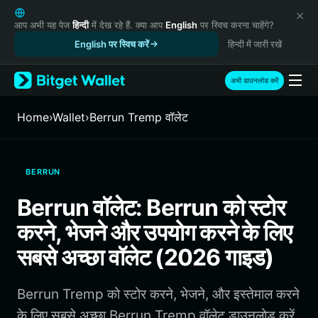
English
日本語
आप अभी यह पेज
हिन्दी
में देख रहे हैं. क्या आप
English
पर स्विच करना चाहेंगे?
Tiếng Việt
English पर स्विच करें
हिन्दी में जारी रखें
Русский
Español (Latinoamérica)
अभी डाउनलोड करें
Türkçe
Italiano
Home
›
Wallet
›
Berrun Tremp वॉलेट
Français
Deutsch
简体中文
BERRUN
繁體中文
Português (Portugal)
Berrun वॉलेट: Berrun को स्टोर
Bahasa Indonesia
करने, भेजने और उपयोग करने के लिए
ภาษาไทย
हिन्दी
सबसे अच्छा वॉलेट (2026 गाइड)
বাংলা
Español
Berrun Tremp को स्टोर करने, भेजने, और इस्तेमाल करने
Português (Brasil)
Español (Argentina)
के लिए सबसे अच्छा Berrun Tremp वॉलेट डाउनलोड करें.