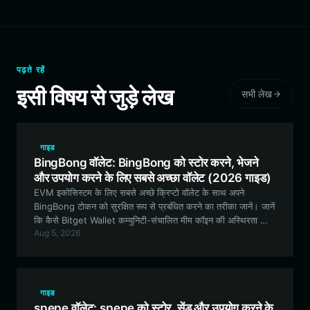
पढ़ते रहें
इसी विषय से जुड़े लेख
सभी लेख
गाइड
BingBong वॉलेट: BingBong को स्टोर करने, भेजने
और उपयोग करने के लिए सबसे अच्छा वॉलेट (2026 गाइड)
EVM इकोसिस्टम के लिए सबसे अच्छे क्रिप्टो वॉलेट के साथ अपने
BingBong टोकन को सुरक्षित रूप से प्रबंधित करने का तरीका जानें। जानें
कि कैसे Bitget Wallet कम्युनिटी-संचालित मीम कॉइन की अस्थिरता को
Aug 5, 2026
नेविगेट करने के लिए आवश्यक सुविधाएँ प्रदान करता है।
गाइड
spepe वॉलेट: spepe को स्टोर, सेंड और उपयोग करने के