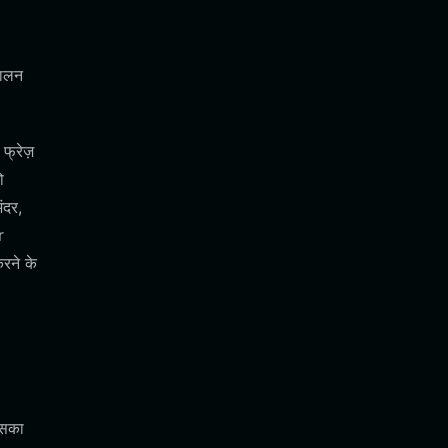
पालन
फ्रेज़
ो
ंदर,
r
रने के
इसका