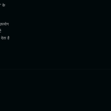
" के
 उपयोग
ट
ेता है