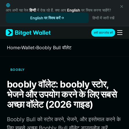
English
日本語
आप अभी यह पेज
हिन्दी
में देख रहे हैं. क्या आप
English
पर स्विच करना चाहेंगे?
Tiếng Việt
English पर स्विच करें
हिन्दी में जारी रखें
Русский
Español (Latinoamérica)
अभी डाउनलोड करें
Türkçe
Italiano
Home
›
Wallet
›
Boobly Bull वॉलेट
Français
Deutsch
简体中文
BOOBLY
繁體中文
Português (Portugal)
boobly वॉलेट: boobly स्टोर,
Bahasa Indonesia
भेजने और उपयोग करने के लिए सबसे
ภาษาไทย
हिन्दी
अच्छा वॉलेट (2026 गाइड)
বাংলা
Español
Boobly Bull को स्टोर करने, भेजने, और इस्तेमाल करने के
Português (Brasil)
Español (Argentina)
लिए सबसे अच्छा Boobly Bull वॉलेट डाउनलोड करें.