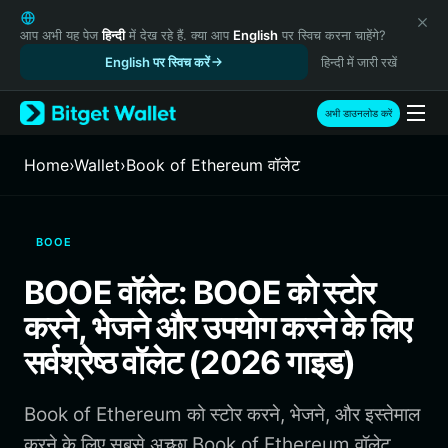
English
日本語
आप अभी यह पेज
हिन्दी
में देख रहे हैं. क्या आप
English
पर स्विच करना चाहेंगे?
Tiếng Việt
English पर स्विच करें
हिन्दी में जारी रखें
Русский
Español (Latinoamérica)
अभी डाउनलोड करें
Türkçe
Italiano
Home
›
Wallet
›
Book of Ethereum वॉलेट
Français
Deutsch
简体中文
BOOE
繁體中文
Português (Portugal)
BOOE वॉलेट: BOOE को स्टोर
Bahasa Indonesia
करने, भेजने और उपयोग करने के लिए
ภาษาไทย
हिन्दी
सर्वश्रेष्ठ वॉलेट (2026 गाइड)
বাংলা
Español
Book of Ethereum को स्टोर करने, भेजने, और इस्तेमाल
Português (Brasil)
Español (Argentina)
करने के लिए सबसे अच्छा Book of Ethereum वॉलेट