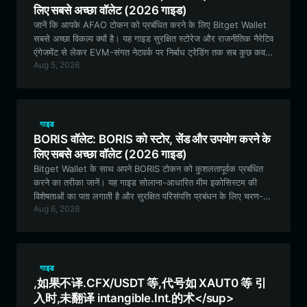
लिए सबसे अच्छा वॉलेट (2026 गाइड)
जानें कि आपके AFAO टोकन को प्रबंधित करने के लिए Bitget Wallet
सबसे अच्छा विकल्प क्यों है। यह गाइड सुरक्षित स्टोरेज और राजनीतिक नैरेटिव
एंगेजमेंट से लेकर EVM-संगत नेटवर्क पर निर्बाध ट्रेडिंग तक सब कुछ कवर
Aug 5, 2026
करती है।
गाइड
BORIS वॉलेट: BORIS को स्टोर, सेंड और उपयोग करने के
लिए सबसे अच्छा वॉलेट (2026 गाइड)
Bitget Wallet के साथ अपने BORIS टोकन को कुशलतापूर्वक प्रबंधित
करने का तरीका जानें। यह गाइड सोलाना-आधारित मीम इकोसिस्टम की
विशेषताओं का पता लगाती है और सुरक्षित परिसंपत्ति प्रबंधन के लिए चरण-
Aug 6, 2026
दर-चरण निर्देश प्रदान करती है।
गाइड
,如果不译.CFX/USDT 等,代号如 XAUT0 等 引
入时,未翻译 intangible.Int.的术</sup>