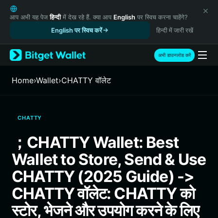
English
日本語
आप अभी यह पेज
हिन्दी
में देख रहे हैं. क्या आप
English
पर स्विच करना चाहेंगे?
Tiếng Việt
English पर स्विच करें
हिन्दी में जारी रखें
Русский
Español (Latinoamérica)
अभी डाउनलोड करें
Türkçe
Italiano
Home
›
Wallet
›
CHATTY वॉलेट
Français
Deutsch
简体中文
CHATTY
繁體中文
Português (Portugal)
；CHATTY Wallet: Best
Bahasa Indonesia
Wallet to Store, Send & Use
ภาษาไทย
हिन्दी
CHATTY (2025 Guide) ->
বাংলা
CHATTY वॉलेट: CHATTY को
Español
Português (Brasil)
स्टोर, भेजने और उपयोग करने के लिए
Español (Argentina)