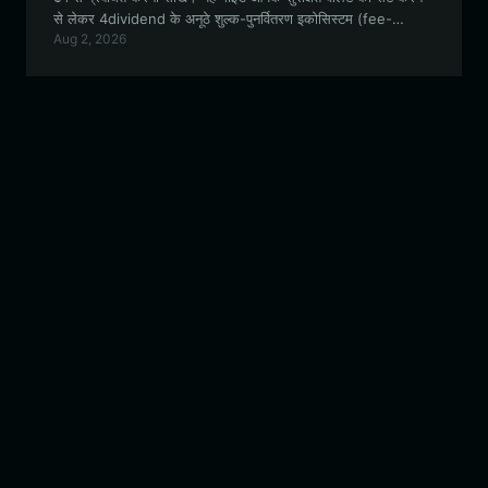
से लेकर 4dividend के अनूठे शुल्क-पुनर्वितरण इकोसिस्टम (fee-
Aug 2, 2026
redistribution ecosystem) में भाग लेने तक की हर जानकारी कवर
करती है।