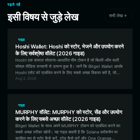
पढ़ते रहें
इसी विषय से जुड़े लेख
सभी लेख
गाइड
Hoshi Wallet: Hoshi को स्टोर, भेजने और उपयोग करने
के लिए सर्वश्रेष्ठ वॉलेट (2026 गाइड)
Hoshi एक वायरल सोलाना-आधारित मीम टोकन है जो बिल्ली-थीम वाली
सोशल मीडिया सनसनी से उत्पन्न हुआ है। जानें कि Bitget Wallet आपके
Hoshi एसेट को प्रबंधित करने के लिए सबसे अच्छा विकल्प क्यों है, जो
Aug 2, 2026
सोलाना इकोसिस्टम के लिए बेजोड़ गति और सुरक्षा प्रदान करता है।
गाइड
MURPHY वॉलेट: MURPHY को स्टोर, सेंड और उपयोग
करने के लिए सबसे अच्छा वॉलेट (2026 गाइड)
Bitget Wallet के साथ अपने MURPHY टोकन को प्रबंधित करने का
सबसे अच्छा तरीका खोजें। यह गाइड बताती है कि Solana ब्लॉकचेन पर
सुरक्षित रूप से स्टोर कैसे करें, ट्रेड कैसे करें और One Orange