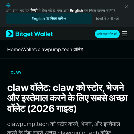
English
日本語
आप अभी यह पेज
हिन्दी
में देख रहे हैं. क्या आप
English
पर स्विच करना चाहेंगे?
Tiếng Việt
English पर स्विच करें
हिन्दी में जारी रखें
Русский
Español (Latinoamérica)
अभी डाउनलोड करें
Türkçe
Italiano
Home
›
Wallet
›
clawpump.tech वॉलेट
Français
Deutsch
简体中文
CLAW
繁體中文
Português (Portugal)
claw वॉलेट: claw को स्टोर, भेजने
Bahasa Indonesia
और इस्तेमाल करने के लिए सबसे अच्छा
ภาษาไทย
हिन्दी
वॉलेट (2026 गाइड)
বাংলা
Español
clawpump.tech को स्टोर करने, भेजने, और इस्तेमाल
Português (Brasil)
Español (Argentina)
करने के लिए सबसे अच्छा clawpump.tech वॉलेट