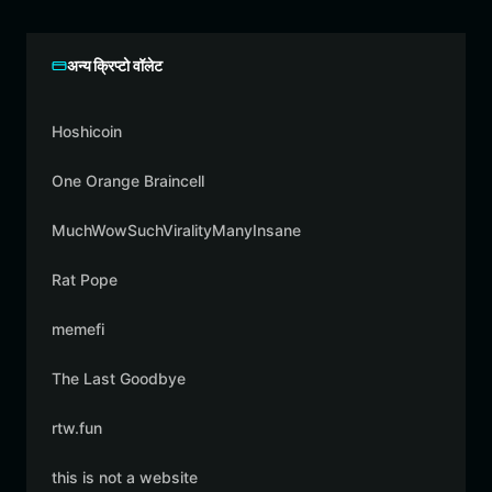
अन्य क्रिप्टो वॉलेट
Hoshicoin
One Orange Braincell
MuchWowSuchViralityManyInsane
Rat Pope
memefi
The Last Goodbye
rtw.fun
this is not a website