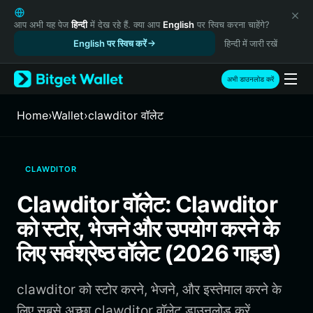
English
日本語
आप अभी यह पेज
हिन्दी
में देख रहे हैं. क्या आप
English
पर स्विच करना चाहेंगे?
Tiếng Việt
English पर स्विच करें
हिन्दी में जारी रखें
Русский
Español (Latinoamérica)
अभी डाउनलोड करें
Türkçe
Italiano
Home
›
Wallet
›
clawditor वॉलेट
Français
Deutsch
简体中文
CLAWDITOR
繁體中文
Português (Portugal)
Clawditor वॉलेट: Clawditor
Bahasa Indonesia
को स्टोर, भेजने और उपयोग करने के
ภาษาไทย
हिन्दी
लिए सर्वश्रेष्ठ वॉलेट (2026 गाइड)
বাংলা
Español
clawditor को स्टोर करने, भेजने, और इस्तेमाल करने के
Português (Brasil)
Español (Argentina)
लिए सबसे अच्छा clawditor वॉलेट डाउनलोड करें.