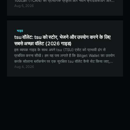
Toucan (TCAN) की प्रायोगिक प्रकृति और नवीन क्राउडफंडिंग और
Aug 6, 2026
विकेंद्रीकृत ट्रेडिंग में भाग लेने के लिए एक मजबूत, मल्टी-चेन वॉलेट क्यों
आवश्यक है, इसका पता लगाती है।
गाइड
tsu वॉलेट: tsu को स्टोर, भेजने और उपयोग करने के लिए
सबसे अच्छा वॉलेट (2026 गाइड)
इस व्यापक गाइड के साथ अपने tsu (TSU) एसेट को प्रभावी ढंग से
प्रबंधित करना सीखें। हम यह पता लगाते हैं कि Bitget Wallet का उपयोग
करके सोलाना ब्लॉकचेन पर एक सुरक्षित tsu वॉलेट कैसे सेट किया जाए,
Aug 4, 2026
जिससे ट्रेडिंग, लिक्विडिटी प्रोविजन और कम्युनिटी एंगेजमेंट तक निर्बाध पहुंच
सुनिश्चित हो सके।