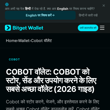
English
日本語
आप अभी यह पेज
हिन्दी
में देख रहे हैं. क्या आप
English
पर स्विच करना चाहेंगे?
Tiếng Việt
English पर स्विच करें
हिन्दी में जारी रखें
Русский
Español (Latinoamérica)
अभी डाउनलोड करें
Türkçe
Italiano
Home
›
Wallet
›
Cobot वॉलेट
Français
Deutsch
简体中文
COBOT
繁體中文
Português (Portugal)
COBOT वॉलेट: COBOT को
Bahasa Indonesia
स्टोर, सेंड और उपयोग करने के लिए
ภาษาไทย
हिन्दी
सबसे अच्छा वॉलेट (2026 गाइड)
বাংলা
Español
Cobot को स्टोर करने, भेजने, और इस्तेमाल करने के लिए
Português (Brasil)
Español (Argentina)
सबसे अच्छा Cobot वॉलेट डाउनलोड करें. Cobot वॉलेट