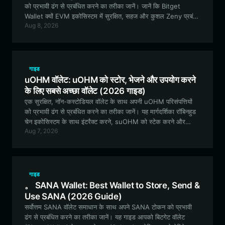
को प्रभावी ढंग से प्रबंधित करने का तरीका जानें। जानें कि Bitget
Wallet क्यों EVM इकोसिस्टम में सुरक्षित, सहज और कुशल Zeny प्रबंधन
Aug 8, 2026
के लिए सबसे अच्छा विकल्प है।
गाइड
uOHM वॉलेट: uOHM को स्टोर, भेजने और उपयोग करने
के लिए सबसे अच्छा वॉलेट (2026 गाइड)
एक सुरक्षित, नॉन-कस्टोडियल वॉलेट के साथ अपनी uOHM परिसंपत्तियों
को प्रभावी ढंग से प्रबंधित करने का तरीका जानें। यह मार्गदर्शिका रॉबिनहुड
चेन इकोसिस्टम के साथ इंटरैक्ट करने, suOHM को स्टेक करने और
Aug 7, 2026
uOHM प्रोटोकॉल की प्रायोगिक DeFi सुविधाओं को नेविगेट करने की
आवश्यक जानकारी को कवर करती है।
गाइड
。 SANA Wallet: Best Wallet to Store, Send &
Use SANA (2026 Guide)
सर्वोत्तम SANA वॉलेट समाधान के साथ अपने SANA टोकन को प्रभावी
ढंग से प्रबंधित करने का तरीका जानें। यह गाइड आपको बिटगेट वॉलेट