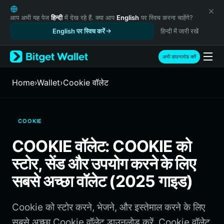
English
日本語
आप अभी यह पेज
हिन्दी
में देख रहे हैं. क्या आप
English
पर स्विच करना चाहेंगे?
Tiếng Việt
English पर स्विच करें
हिन्दी में जारी रखें
Русский
Español (Latinoamérica)
अभी डाउनलोड करें
Türkçe
Italiano
Home
›
Wallet
›
Cookie वॉलेट
Français
Deutsch
简体中文
COOKIE
繁體中文
Português (Portugal)
COOKIE वॉलेट: COOKIE को
Bahasa Indonesia
स्टोर, सेंड और उपयोग करने के लिए
ภาษาไทย
हिन्दी
सबसे अच्छा वॉलेट (2025 गाइड)
বাংলা
Español
Cookie को स्टोर करने, भेजने, और इस्तेमाल करने के लिए
Português (Brasil)
Español (Argentina)
सबसे अच्छा Cookie वॉलेट डाउनलोड करें. Cookie वॉलेट