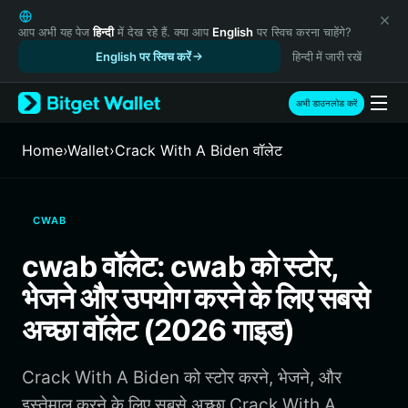
English
日本語
आप अभी यह पेज
हिन्दी
में देख रहे हैं. क्या आप
English
पर स्विच करना चाहेंगे?
Tiếng Việt
English पर स्विच करें
हिन्दी में जारी रखें
Русский
Español (Latinoamérica)
अभी डाउनलोड करें
Türkçe
Italiano
Home
›
Wallet
›
Crack With A Biden वॉलेट
Français
Deutsch
简体中文
CWAB
繁體中文
Português (Portugal)
cwab वॉलेट: cwab को स्टोर,
Bahasa Indonesia
भेजने और उपयोग करने के लिए सबसे
ภาษาไทย
हिन्दी
अच्छा वॉलेट (2026 गाइड)
বাংলা
Español
Crack With A Biden को स्टोर करने, भेजने, और
Português (Brasil)
Español (Argentina)
इस्तेमाल करने के लिए सबसे अच्छा Crack With A