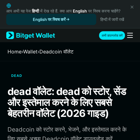
English
日本語
आप अभी यह पेज
हिन्दी
में देख रहे हैं. क्या आप
English
पर स्विच करना चाहेंगे?
Tiếng Việt
English पर स्विच करें
हिन्दी में जारी रखें
Русский
Español (Latinoamérica)
अभी डाउनलोड करें
Türkçe
Italiano
Home
›
Wallet
›
Deadcoin वॉलेट
Français
Deutsch
简体中文
DEAD
繁體中文
Português (Portugal)
dead वॉलेट: dead को स्टोर, सेंड
Bahasa Indonesia
और इस्तेमाल करने के लिए सबसे
ภาษาไทย
हिन्दी
बेहतरीन वॉलेट (2026 गाइड)
বাংলা
Español
Deadcoin को स्टोर करने, भेजने, और इस्तेमाल करने के
Português (Brasil)
Español (Argentina)
लिए सबसे अच्छा Deadcoin वॉलेट डाउनलोड करें.